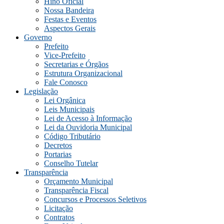
Hino Oficial
Nossa Bandeira
Festas e Eventos
Aspectos Gerais
Governo
Prefeito
Vice-Prefeito
Secretarias e Órgãos
Estrutura Organizacional
Fale Conosco
Legislação
Lei Orgânica
Leis Municipais
Lei de Acesso à Informação
Lei da Ouvidoria Municipal
Código Tributário
Decretos
Portarias
Conselho Tutelar
Transparência
Orçamento Municipal
Transparência Fiscal
Concursos e Processos Seletivos
Licitação
Contratos