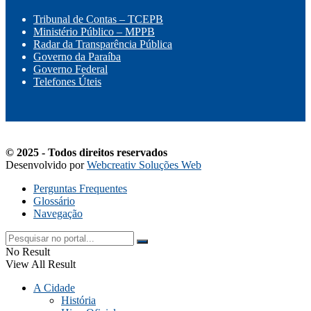
Tribunal de Contas – TCEPB
Ministério Público – MPPB
Radar da Transparência Pública
Governo da Paraíba
Governo Federal
Telefones Úteis
© 2025 - Todos direitos reservados
Desenvolvido por
Webcreativ Soluções Web
Perguntas Frequentes
Glossário
Navegação
No Result
View All Result
A Cidade
História