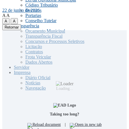
Código Tributário
22 de junho de 2026
Decretos
A
A
Portarias
Conselho Tutelar
A
A
Transparência
Retornar
Orçamento Municipal
Transparência Fiscal
Concursos e Processos Seletivos
Licitação
Contratos
Frota Veicular
Dados Abertos
Servidor
Imprensa
Diário Oficial
Notícias
Navegação
Loading...
Taking too long?
Reload document
|
Open in new tab