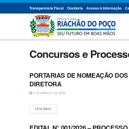
Transparência Fiscal
Ouvidoria
Acesso à Informação
Ca
Concursos e Processo
PORTARIAS DE NOMEAÇÃO DOS 
CONCURSOS E PROCESSOS SELETIVOS
DIRETORA
2 DE MARÇO DE 2026
LEIA MAIS
EDITAL N° 001/2026 – PROCESS
CONCURSOS E PROCESSOS SELETIVOS