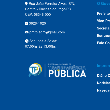
O Gov
Rua João Ferreira Alves, S/N,
Centro - Riachão do Poço/PB
Prefeito
CEP: 58348-000
Vice-Pr
3628-1020
Secreta
pmrp.adm@gmail.com
Estrutu
Segunda à Sexta:
Fale C
07:00hs às 13:00hs
Impren
Diário O
Notícia
Navega