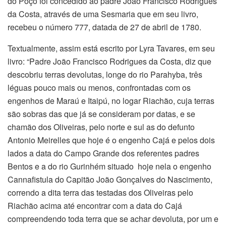
do Poço foi concedido ao padre João Francisco Rodrigues
da Costa, através de uma Sesmaria que em seu livro,
recebeu o número 777, datada de 27 de abril de 1780.
Textualmente, assim está escrito por Lyra Tavares, em seu
livro: “Padre João Francisco Rodrigues da Costa, diz que
descobriu terras devolutas, longe do rio Parahyba, três
léguas pouco mais ou menos, confrontadas com os
engenhos de Maraú e Itaipú, no logar Riachão, cuja terras
são sobras das que já se consideram por datas, e se
chamão dos Oliveiras, pelo norte e sul as do defunto
Antonio Meirelles que hoje é o engenho Cajá e pelos dois
lados a data do Campo Grande dos referentes padres
Bentos e a do rio Gurinhém situado hoje nela o engenho
Cannafistula do Capitão João Gonçalves do Nascimento,
correndo a dita terra das testadas dos Oliveiras pelo
Riachão acima até encontrar com a data do Cajá
compreendendo toda terra que se achar devoluta, por um e