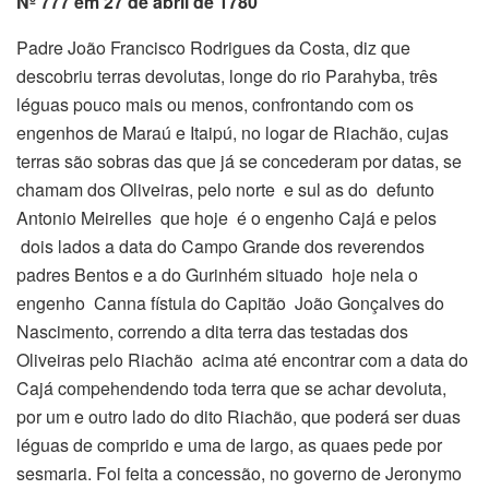
Nº 777 em 27 de abril de 1780
Padre João Francisco Rodrigues da Costa, diz que
descobriu terras devolutas, longe do rio Parahyba, três
léguas pouco mais ou menos, confrontando com os
engenhos de Maraú e Itaipú, no logar de Riachão, cujas
terras são sobras das que já se concederam por datas, se
chamam dos Oliveiras, pelo norte e sul as do defunto
Antonio Meirelles que hoje é o engenho Cajá e pelos
dois lados a data do Campo Grande dos reverendos
padres Bentos e a do Gurinhém situado hoje nela o
engenho Canna fístula do Capitão João Gonçalves do
Nascimento, correndo a dita terra das testadas dos
Oliveiras pelo Riachão acima até encontrar com a data do
Cajá compehendendo toda terra que se achar devoluta,
por um e outro lado do dito Riachão, que poderá ser duas
léguas de comprido e uma de largo, as quaes pede por
sesmaria. Foi feita a concessão, no governo de Jeronymo