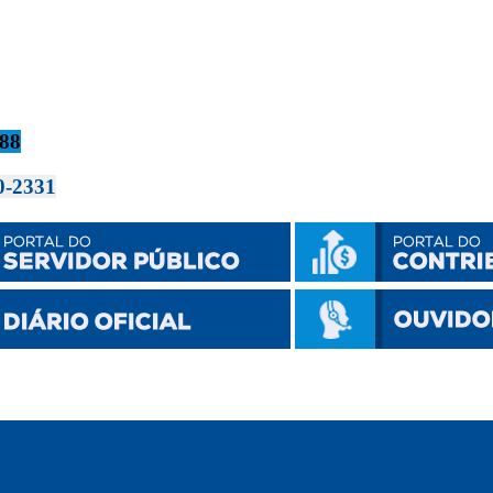
588
20-2331