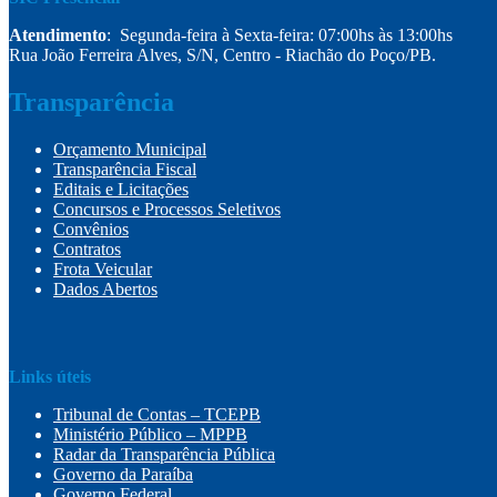
Atendimento
: Segunda-feira à Sexta-feira: 07:00hs às 13:00hs
Rua João Ferreira Alves, S/N, Centro - Riachão do Poço/PB.
Transparência
Orçamento Municipal
Transparência Fiscal
Editais e Licitações
Concursos e Processos Seletivos
Convênios
Contratos
Frota Veicular
Dados Abertos
Links úteis
Tribunal de Contas – TCEPB
Ministério Público – MPPB
Radar da Transparência Pública
Governo da Paraíba
Governo Federal