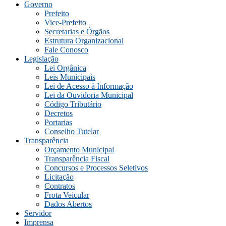
Governo
Prefeito
Vice-Prefeito
Secretarias e Órgãos
Estrutura Organizacional
Fale Conosco
Legislação
Lei Orgânica
Leis Municipais
Lei de Acesso à Informação
Lei da Ouvidoria Municipal
Código Tributário
Decretos
Portarias
Conselho Tutelar
Transparência
Orçamento Municipal
Transparência Fiscal
Concursos e Processos Seletivos
Licitação
Contratos
Frota Veicular
Dados Abertos
Servidor
Imprensa