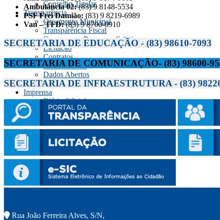
Conselho Tutelar
Ambulância 02:
(83) 9 8148-5534
Transparência
PSF Frei Damião:
(83) 9 8219-6989
Orçamento Municipal
Van – TFD:
(83) 9 8700-0910
Transparência Fiscal
Concursos e Processos Seletivos
SECRETARIA DE EDUCAÇÃO
- (83) 98610-7093
Licitação
Contratos
SECRETARIA DE COMUNICAÇÃO
- (83) 98600-9
Frota Veicular
Dados Abertos
SECRETARIA DE INFRAESTRUTURA
- (83) 982
Servidor
Imprensa
Diário Oficial
Notícias
Navegação
Rua João Ferreira Alves, S/N,