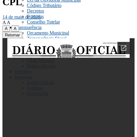
CPL
Código Tributário
Decretos
Portarias
14 de maio de 2026
Conselho Tutelar
A
A
Transparência
A
A
Orçamento Municipal
Retornar
Transparência Fiscal
Concursos e Processos Seletivos
Licitação
Contratos
Frota Veicular
Dados Abertos
Servidor
Imprensa
Diário Oficial
Notícias
Navegação