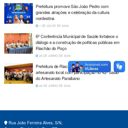
Prefeitura promove São João Pedro com
grandes atrações e celebração da cultura
nordestina
1 DE JULHO DE 2026
6ª Conferência Municipal de Saúde fortalece o
diálogo e a construção de políticas públicas em
Riachão do Poço
26 DE JUNHO DE 2026
Prefeitura de Riachão do Poço fortalece o
artesanato local com participação no 42º Salão
do Artesanato Paraibano
26 DE JUNHO DE 2026
Rua João Ferreira Alves, S/N,