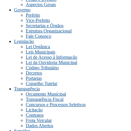
Aspectos Gerais
Governo
Prefeito
Vice-Prefeito
Secretarias e Órgãos
Estrutura Organizacional
Fale Conosco
Legislação
Lei Orgânica
Leis Municipais
Lei de Acesso à Informação
Lei da Ouvidoria Municipal
Código Tributário
Decretos
Portarias
Conselho Tutelar
Transparência
Orçamento Municipal
Transparência Fiscal
Concursos e Processos Seletivos
Licitação
Contratos
Frota Veicular
Dados Abertos
Servidor