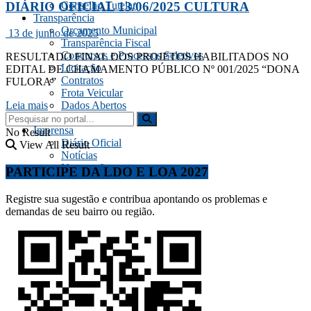
DIÁRIO OFICIAL 13/06/2025 CULTURA
Conselho Tutelar
Transparência
Orçamento Municipal
13 de junho de 2025
Transparência Fiscal
Concursos e Processos Seletivos
RESULTADO FINAL DOS PROJETOS HABILITADOS NO
Licitação
EDITAL DE CHAMAMENTO PÚBLICO Nº 001/2025 “DONA
Contratos
FULORA”
Frota Veicular
Dados Abertos
Leia mais
Servidor
Imprensa
No Result
Diário Oficial
View All Result
Notícias
Navegação
PARTICIPE DA LDO E LOA 2027
Registre sua sugestão e contribua apontando os problemas e
demandas de seu bairro ou região.