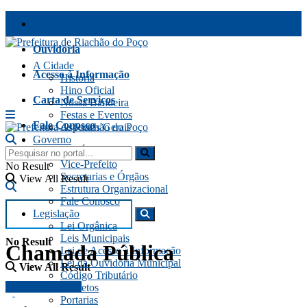
Transparência Fiscal
Ouvidoria
A Cidade
Acesso à Informação
História
Hino Oficial
Carta de Serviços
Nossa Bandeira
Festas e Eventos
Fale Conosco
Aspectos Gerais
Governo
Telefones Úteis
Prefeito
Vice-Prefeito
No Result
Secretarias e Órgãos
View All Result
Estrutura Organizacional
Fale Conosco
Legislação
Lei Orgânica
Leis Municipais
No Result
Chamada Pública
Lei de Acesso à Informação
Lei da Ouvidoria Municipal
View All Result
Código Tributário
Chamada Pública
Decretos
Portarias