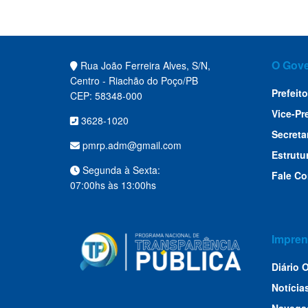
O Gov
Rua João Ferreira Alves, S/N,
Centro - Riachão do Poço/PB
Prefeito
CEP: 58348-000
Vice-Pr
3628-1020
Secreta
pmrp.adm@gmail.com
Estrutu
Segunda à Sexta:
Fale C
07:00hs às 13:00hs
Impren
Diário O
Notícia
Navega