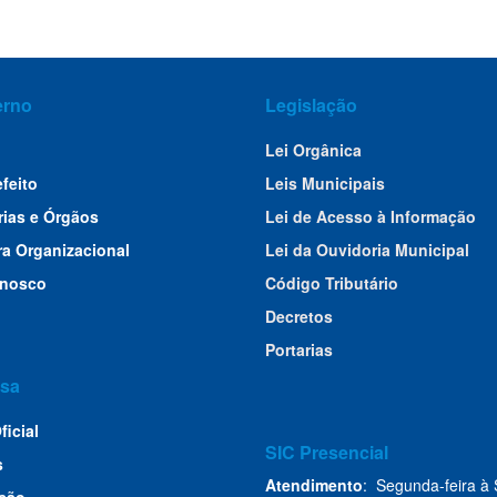
erno
Legislação
Lei Orgânica
efeito
Leis Municipais
rias e Órgãos
Lei de Acesso à Informação
ra Organizacional
Lei da Ouvidoria Municipal
onosco
Código Tributário
Decretos
Portarias
sa
ficial
SIC Presencial
s
Atendimento
: Segunda-feira à 
ção