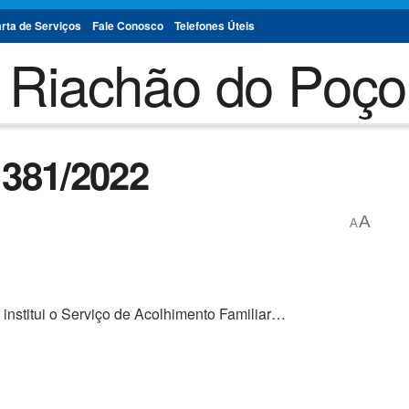
rta de Serviços
Fale Conosco
Telefones Úteis
381/2022
A
A
 institui o Serviço de Acolhimento Familiar…