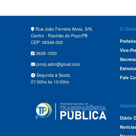
O Gov
Rua João Ferreira Alves, S/N,
Centro - Riachão do Poço/PB
Prefeito
CEP: 58348-000
Vice-Pr
3628-1020
Secreta
pmrp.adm@gmail.com
Estrutu
Segunda à Sexta:
Fale C
07:00hs às 13:00hs
Impren
Diário O
Notícia
Navega