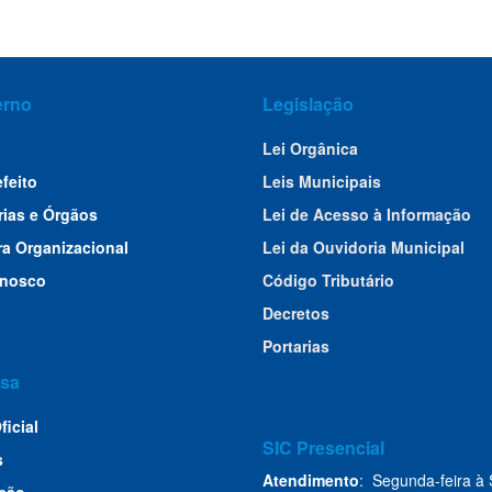
erno
Legislação
Lei Orgânica
efeito
Leis Municipais
rias e Órgãos
Lei de Acesso à Informação
ra Organizacional
Lei da Ouvidoria Municipal
onosco
Código Tributário
Decretos
Portarias
sa
ficial
SIC Presencial
s
Atendimento
: Segunda-feira à 
ção