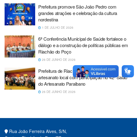
Prefeitura promove São João Pedro com
grandes atrações e celebração da cultura
nordestina
1 DE JULHO DE 2026
6ª Conferência Municipal de Saúde fortalece o
diálogo e a construção de políticas públicas em
Riachão do Poço
26 DE JUNHO DE 2026
Prefeitura de Riachão do Poço fortalece o
artesanato local com participação no 42º Salão
do Artesanato Paraibano
26 DE JUNHO DE 2026
Rua João Ferreira Alves, S/N,