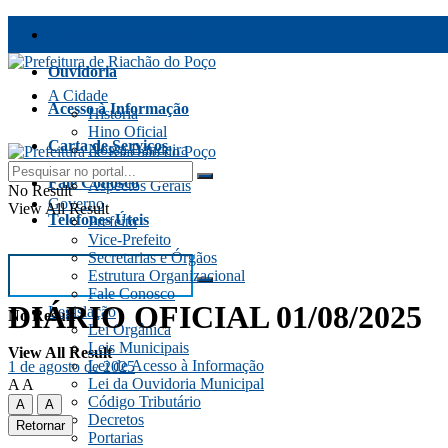
Transparência Fiscal
Ouvidoria
A Cidade
Acesso à Informação
História
Hino Oficial
Carta de Serviços
Nossa Bandeira
Festas e Eventos
Fale Conosco
Aspectos Gerais
No Result
Governo
View All Result
Telefones Úteis
Prefeito
Vice-Prefeito
Secretarias e Órgãos
Estrutura Organizacional
Fale Conosco
DIÁRIO OFICIAL 01/08/2025
Legislação
No Result
Lei Orgânica
Leis Municipais
View All Result
Lei de Acesso à Informação
1 de agosto de 2025
Lei da Ouvidoria Municipal
A
A
Código Tributário
A
A
Decretos
Retornar
Portarias