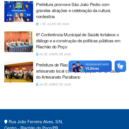
Prefeitura promove São João Pedro com
grandes atrações e celebração da cultura
nordestina
1 DE JULHO DE 2026
6ª Conferência Municipal de Saúde fortalece o
diálogo e a construção de políticas públicas em
Riachão do Poço
26 DE JUNHO DE 2026
Prefeitura de Riachão do Poço fortalece o
artesanato local com participação no 42º Salão
do Artesanato Paraibano
26 DE JUNHO DE 2026
Rua João Ferreira Alves, S/N,
Centro - Riachão do Poço/PB